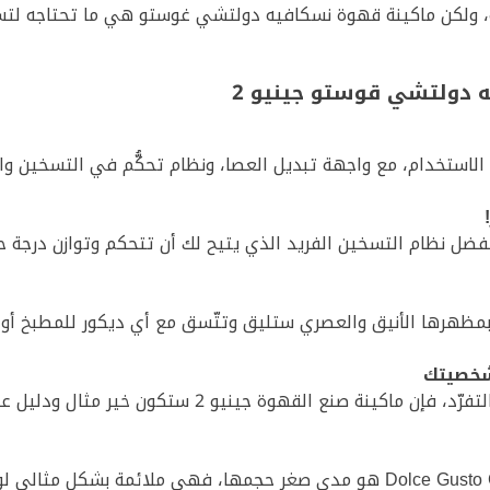
 ماكينة قهوة نسكافيه دولتشي غوستو هي ما تحتاجه لتستمتع بـ 15 نكه
ه دولتشي قوستو جينيو 2
خدام، مع واجهة تبديل العصا، ونظام تحكُّم في التسخين والتبريد، و
قهوة جينيو 2 ستكون خير مثال ودليل على شخصيتك الفردية وتميّزك.
من أهم ميزات ماكينة قهوة Dolce Gusto Genio 2 هو مدى صغر حجمها، فهي مل