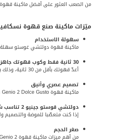
من الصعب العثور على أفضل ماكينة قهوة، ولكن
ميّزات ماكينة صنع قهوة نسكافي
سهولة الاستخدام
ماكينة قهوة دولتشي غوستو سهلة الاست
30 ثانية فقط وكوب قهوتك جاهز!
أعدّ قهوتك بأقل من 30 ثانية، وذلك بفضل نظام التسخين الفريد الذي يتيح لك أن تتحكم وتوازن درجة حرارة قهوتك.
تصميم عصري وأنيق
ماكينة قهوة Genio 2 Dolce Gusto بمظهرها الأنيق والعصري ستليق وتتّسق مع أي ديكور للمطبخ أو غرفة الجلوس.
دولتشي قوستو جينيو 2 تناسب شخصيتك
إذا كنت متعصّبا للموضة والتصميم والتفرّد، فإن ماكينة صنع ال
صغر الحجم