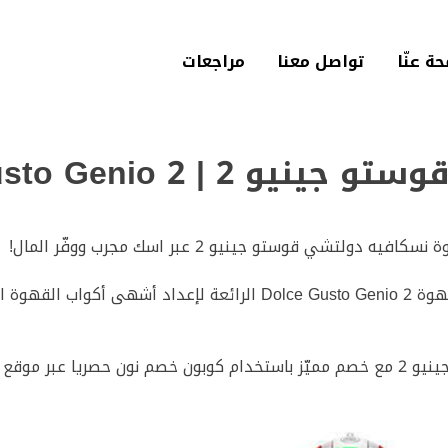
حة عنّا‎
تواصل معنا
مراجعات
Nescafe Dolce Gusto Geni
شي قوستو جينيو 2 عبر اسك مجرب ووفّر المال!
إليك كل ما ترغب معرفته عن ماكينة صنع قهوة Dolce Gusto Genio 2 الر
قع اسك مجرب!