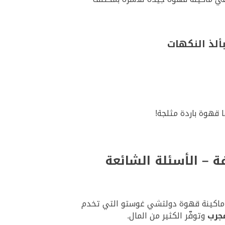
ألذ النكهات
 قهوة باردة مثلجة!
ر ماكينة قهوة دولتشي غوستو التي تخدم
جرب
وتوفّر الكثير من المال.