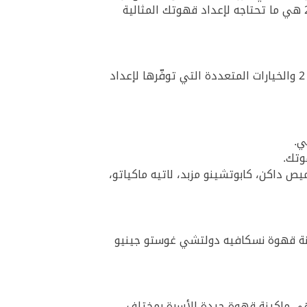
غرفة الجلوس. فإذا كنت تعيش في شقة ذات مساحات شاغرة محدودة فإنّ ماكينة صنع القهوة جينيو 2 هي ما تحتاجه لإعداد قهوتك المثالية
مستخدمون كثر أحبوا جودة القهوة التي أنتجتها ماكينة صنع القهوة نسكافيه دولتشي غوستو جينيو 2 والخيارات المتعددة التي توفّرها لإعداد
 داكن، كابوتشينو مزبد، لاتيه ماكياتو،
كينة قهوة نسكافيه دولتشي غوستو جينيو
ي ماكينة قهوة جيدة للأسرة بمختلف