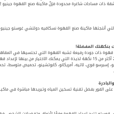
 بنكهتك المفضلة!
 إسبرسو قوي، لاتيه، أمريكانو، كابوتشينو، تحميص متوسط، تحميص
البادرة
دة على الفور بفضل تقنية تسخين المياه وتبريدها مباشرة في ما
 قوستو تتيح إعداد القهوة وفقًا لأذواق وتفضيلات الشخص، فه