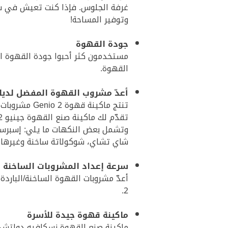
وتوفير المساحة!
جودة القهوة
القهوة.
أعدّ مشروب القهوة المفضل لديك
تنتج ماكينة قهوة Genio 2 مشروبات قهوة ذات جودة رفيعة تشبه القهوة التي تحتسيها في المقاهي.
تقدّم لك ماكينة صنع القهوة جينيو 2 أكثر من 15 نكهة لذيذة التي يمكنك الاختيار من بينها لإعداد قهوتك.
وتشمل بعض النكهات ما يلي: إسبرسو،
شاي تشاي، شوكولاتة ساخنة وغيرها.
سرعة إعداد المشروبات الساخنة و
أعدّ مشروبات القهوة الساخنة/البار
2.
ماكينة قهوة جيدة للأسرة
ماكينة صنع القهوة نسكافيه دولتشي