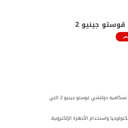
وستو جينيو 2
عر
إذا كنت ترغب بالتوقف عن شراء القهوة والاستثمار في ماكينة صنع قهوة عالية الجودة، فإليك ماكينة قهوة نسكافيه دولتشي غوستو جينيو 2 التي