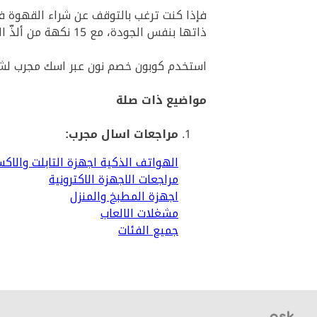
فإذا كنت ترغب بالتوقف عن شراء القهوة ف
ذاتها بنفس الجودة، مع 15 نكهة من ألذّ النكهات المفضلة لتختار من بينها، فماكينة قهوة نسكافيه دولتشي غوستو جينيو 2 هي ما تحتاجه!
استخدم كوبون خصم نون عبر اسك مجرب لشراء ماكينة صنع الق
مواضيع ذات صلة
مراجعات اسال مجرب:
الهواتف الذكية اجهزة التابلت والاك
مراجعات الاجهزة الاكترونية
اجهزة المطبخ والمنزل
مشغلات الالعاب
جميع الفئات