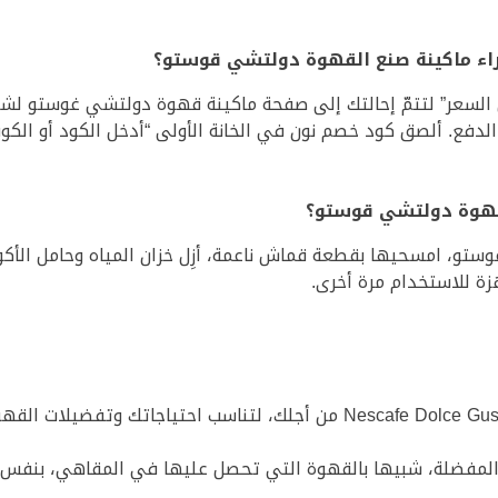
ء ماكينة صنع القهوة دولتشي قوستو؟
سعر” لتتمّ إحالتك إلى صفحة ماكينة قهوة دولتشي غوستو لشرا
الدفع. ألصق كود خصم نون في الخانة الأولى “أدخل الكود أو الكو
قهوة دولتشي قوستو؟
و، امسحيها بقطعة قماش ناعمة، أزِل خزان المياه وحامل الأكو
المفضلة، شبيها بالقهوة التي تحصل عليها في المقاهي، بنفس ال