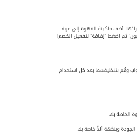
ئها. أضف ماكينة القهوة إلى عربة
بون” ثم اضغط “إضافة” لتفعيل الخصم!
اب وقُم بتنظيفهما بعد كل استخدام
جودة وبنكهة ألذّ خاصة بك.