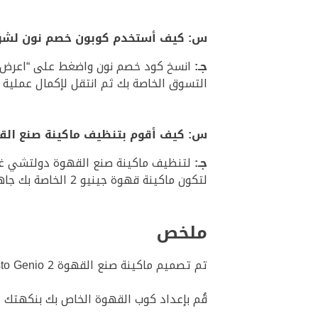
س: كيف أستخدم كوبون خصم نون لشرا
جـ:
انسخ كود خصم نون واضغط على “اعرض ال
التسوق الخاصة بك ثم انتقل لإكمال عملية 
س: كيف أقوم بتنظيف ماكينة صنع ال
جـ:
لتنظيف ماكينة صنع القهوة دولتشي غوست
لتكون ماكينة قهوة جينيو 2 الخاصة بك جاهزة للاستخدام مرة أخرى.
ملخص
تم تصميم ماكينة صنع القهوة Nescafe Dolce Gusto Genio 2 من أجلك، لتناسب احتياجاتك وتفضيلات القهوة الخاصة بك.
قُم بإعداد كوب القهوة الخاص بك بنكهتك 