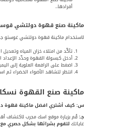
أفرادها..
ماكينة صنع قهوة دولتشي قوستو 
لاستخدام ماكينة قهوة دولتشي غوستو جينيو2، كل ما عليك فعل
تأكَّد من امتلاء خزان المياه وتعديل 
أدخل كبسولة القهوة وحدِّد الإعداد 
اضغط على الرافعة العلوية إلى اليمي
انتظر لتشاهد الأضواء الخضراء ثم اس
ماكينة صنع القهوة نسكافيه دولتشي قوس
س: كيف أشتري افضل ماكينة قهوة دول
جـ:
قُم بزيارة موقع اسك مجرب لاكتشاف أهم
غاياتك
لتقوم بشرائها بشكل حصري مع 