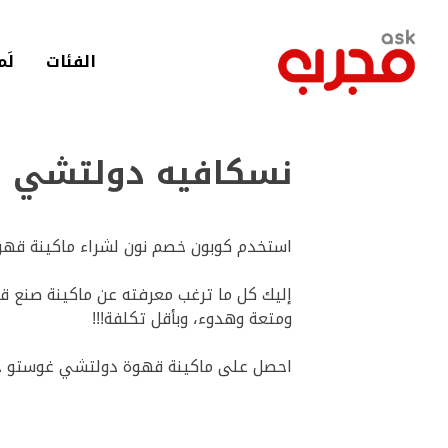
لانتقال
لى
لمحتوى
الفئات
لَم
لرئيسي
نسكافيه دولتشي قوستو جينيو 2 | o 2
استخدم كوبون خصم نون لشراء ماكينة قهوة نسكافيه دولت
ومتعة وهدوء، وبأقل تكلفة!!!
احصل على ماكينة قهوة دولتشي غوستو جينيو 2 مع خصم مميّز باستخدام كوبون خصم نون حصريا عبر مو