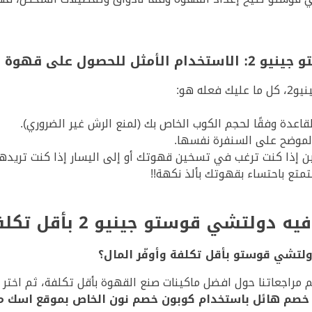
جينيو 2
:
الاستخدام الأمثل للحصول على قهوة ب
ه هو:
القاعدة وفقًا لحجم الكوب الخاص بك (لمنع الرش غير الضروري).
الموضح على السنفرة نفسها.
ن إذا كنت ترغب في تسخين قهوتك أو إلى اليسار إذا كنت تريدها
تمتع باحتساء بقهوتك بألذ نكهة!!
تو جينيو 2 بأقل تكلفة – الأسئلة الشائعة
تشي قوستو بأقل تكلفة وأوفّر المال؟
 مراجعاتنا حول افضل ماكينات صنع القهوة بأقل تكلفة، ثم اخت
خصم هائل باستخدام كوبون خصم نون الخاص بموقع اسك م