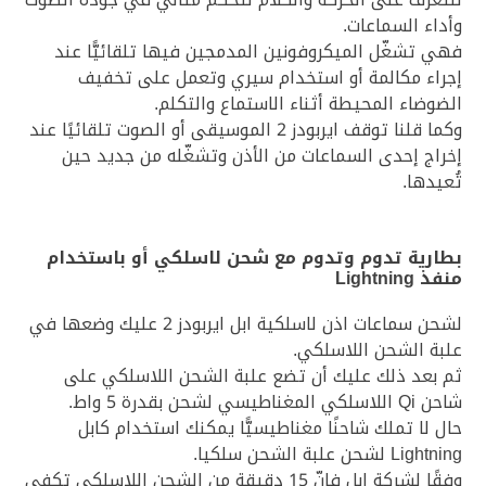
وأداء السماعات.
فهي تشغّل الميكروفونين المدمجين فيها تلقائيًّا عند
إجراء مكالمة أو استخدام سيري وتعمل على تخفيف
الضوضاء المحيطة أثناء الاستماع والتكلم.
وكما قلنا توقف ايربودز 2 الموسيقى أو الصوت تلقائيًا عند
إخراج إحدى السماعات من الأذن وتشغّله من جديد حين
تُعيدها.
بطارية تدوم وتدوم مع شحن لاسلكي أو باستخدام
منفذ Lightning
لشحن سماعات اذن لاسلكية ابل ايربودز 2 عليك وضعها في
علبة الشحن اللاسلكي.
ثم بعد ذلك عليك أن تضع علبة الشحن اللاسلكي على
شاحن Qi اللاسلكي المغناطيسي لشحن بقدرة 5 واط.
حال لا تملك شاحنًا مغناطيسيًّا يمكنك استخدام كابل
Lightning لشحن علبة الشحن سلكيا.
وفقًا لشركة ابل فإنّ 15 دقيقة من الشحن اللاسلكي تكفي