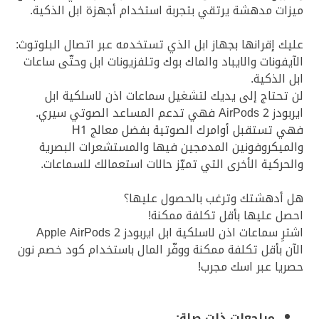
ميزات مدهشة يرتقي بتجربة استخدام أجهزة ابل الذكية.
عليك إقرانها بجهاز ابل الذي تستخدمه عبر اتصال البلوتوث:
الآيفونات والايباد والماك بوك وتلفزيونات ابل وحتّى ساعات
ابل الذكية.
لن تحتاج إلى يديك لتشغيل سماعات اذن لاسلكية ابل
ايربودز AirPods 2 فهي تدعم المساعد الصوتي سيري.
فهي تستقبل أوامرك الصوتية بفضل معالج H1
والميكروفونين المدمجين فيها والمستشعرات البصرية
والحركية الأخرى التي تميّز حالات استعمالك للسماعات.
هل أدهشتك وترغب بالحصول عليها؟
احصل عليها بأقل تكلفة ممكنة!
اشترِ سماعات اذن لاسلكية ابل ايربودز Apple AirPods 2
الآن بأقل تكلفة ممكنة ووفّر المال باستخدام كود خصم نون
حصريا عبر اسك مجرب!
مراجعات ذات صلة: