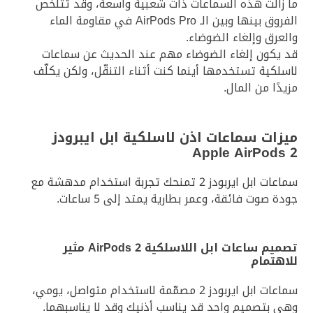
ما زالت هذه السماعات ذات شعبية واسعة، وقد تتلخّص
الفروق بينها وبين الـ AirPods Pro في مقاومة الماء
والعرق وإلغاء الضوضاء.
قد يكون إلغاء الضوضاء مهم عند الحديث عن سماعات
لاسلكية تستخدمها أينما كنت أثناء التنقّل، ولكن يكلّف
مزيدًا من المال.
ميزات سماعات اذن لاسلكية ابل ايبرودز
Apple AirPods 2
سماعات ابل ايربودز 2 تمنحك تجربة استخدام مدهشة مع
جودة صوت فائقة، وعمر بطارية يمتد إلى 5 ساعات.
تصميم ساعات ابل اللاسلكية AirPods 2 مثير
للاهتمام
سماعات ابل ايربودز 2 مصمّمة لاستخدام متواصل، يومي،
وهي بتصميم واحد قد يناسب أذنيك وقد لا يناسبهما.