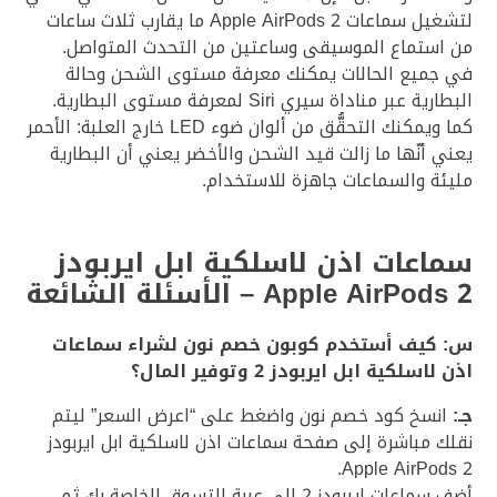
لتشغيل سماعات Apple AirPods 2 ما يقارب ثلاث ساعات
من استماع الموسيقى وساعتين من التحدث المتواصل.
في جميع الحالات يمكنك معرفة مستوى الشحن وحالة
البطارية عبر مناداة سيري Siri لمعرفة مستوى البطارية.
كما ويمكنك التحقُّق من ألوان ضوء LED خارج العلبة: الأحمر
يعني أنّها ما زالت قيد الشحن والأخضر يعني أن البطارية
مليئة والسماعات جاهزة للاستخدام.
سماعات اذن لاسلكية ابل ايربودز
Apple AirPods 2 – الأسئلة الشائعة
س: كيف أستخدم كوبون خصم نون لشراء سماعات
اذن لاسلكية ابل ايربودز 2 وتوفير المال؟
جـ:
انسخ كود خصم نون واضغط على “اعرض السعر” ليتم
نقلك مباشرة إلى صفحة سماعات اذن لاسلكية ابل ايربودز
Apple AirPods 2.
أضف سماعات ايربودز 2 إلى عربة التسوق الخاصة بك ثم