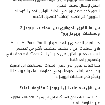
انتقل لإكمال عملية الدفع.
ألصق كود خصم نون في الخانة الأولى “أدخل الكود أو
الكوبون” ثم اضغط “إضافة” لتفعيل الخصم!
س: ما الفرق الجوهري بين سماعات ايربودز 2
وسماعات ايربودز برو؟
جـ:
الفرق الجوهري بينهما هو أنّ الـ Apple AirPods Pro
هي سماعات اذن لا سلكية مخصّصة بأكثر من تصميم
لتناسب جميع الآذان، في حين أن الـ Apple AirPods 2 تأتي
بتصميم واحد فقط.
كما هنالك فروق في بعض الميزات، فسماعات ابل ايربودز
برو تدعم إلغاء الضوضاء وهي مقاوِمة الماء والعرق، ما لا
يتوفّر في سماعات ايربودز 2.
س: هل سماعات ابل ايربودز 2 مقاوِمة للماء؟
جـ:
لا، سماعات اذن لاسلكية ابل ايربودز Apple AirPods 2
غير مقاومة للماء.