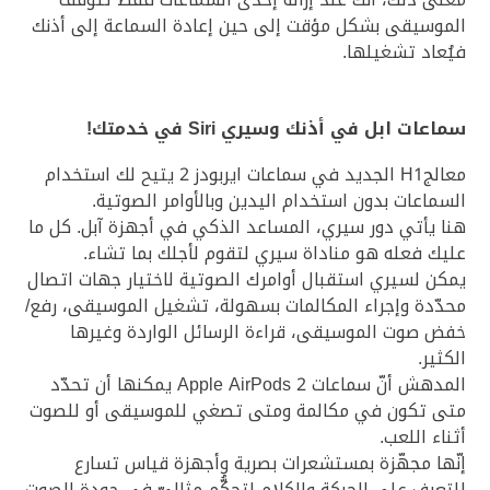
الموسيقى بشكل مؤقت إلى حين إعادة السماعة إلى أذنك
فيُعاد تشغيلها.
سماعات ابل في أذنك وسيري Siri في خدمتك!
معالجH1 الجديد في سماعات ايربودز 2 يتيح لك استخدام
السماعات بدون استخدام اليدين وبالأوامر الصوتية.
هنا يأتي دور سيري، المساعد الذكي في أجهزة آبل. كل ما
عليك فعله هو مناداة سيري لتقوم لأجلك بما تشاء.
يمكن لسيري استقبال أوامرك الصوتية لاختيار جهات اتصال
محدّدة وإجراء المكالمات بسهولة، تشغيل الموسيقى، رفع/
خفض صوت الموسيقى، قراءة الرسائل الواردة وغيرها
الكثير.
المدهش أنّ سماعات Apple AirPods 2 يمكنها أن تحدّد
متى تكون في مكالمة ومتى تصغي للموسيقى أو للصوت
أثناء اللعب.
إنّها مجهّزة بمستشعرات بصرية وأجهزة قياس تسارع
للتعرف على الحركة والكلام لتحكُّم مثاليّ في جودة الصوت