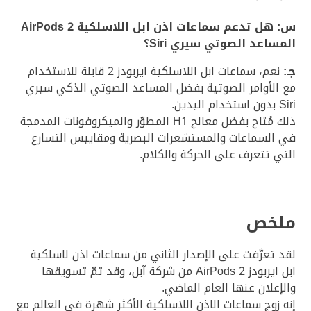
س: هل تدعم سماعات اذن ابل اللاسلكية AirPods 2
المساعد الصوتي سيري Siri؟
جـ:
نعم، سماعات ابل اللاسلكية ايربودز 2 قابلة للاستخدام
مع الأوامر الصوتية بفضل المساعد الصوتي الذكي سيري
Siri بدون استخدام اليدين.
ذلك مُتاح بفضل معالج H1 المطوّر والميكروفونات المدمجة
في السماعات والمستشعرات البصرية ومقاييس التسارع
التي تتعرف على الحركة والكلام.
ملخص
لقد تعرَّفت على الإصدار الثاني من سماعات اذن لاسلكية
ابل ايربودز AirPods 2 من شركة آبل، وقد تمّ تسويقها
والإعلان عنها العام الماضي.
إنه زوج سماعات الاذن اللاسلكية الأكثر شهرة في العالم مع