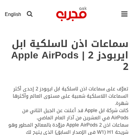
لانتقال
لى
English
لمحتوى
لرئيسي
سماعات اذن لاسلكية ابل
ايربودز 2 | Apple AirPods
2
تعرّف على سماعات اذن لاسلكية ابل ايربودز 2 إحدى أكثر
السماعات اللاسلكية شعبية على مستوى العالم وأكثرها
شهرة.
كانت شركة ابل Apple قد أعلنت عن الجيل الثاني من
AirPods في العشرين من آذار العام الماضي.
سماعات اذن Apple AirPods 2 مزوّدة بالمعالج المطور وهو
شريحة H1 (W1 في الإصدار السابق) الذي يتيح لك