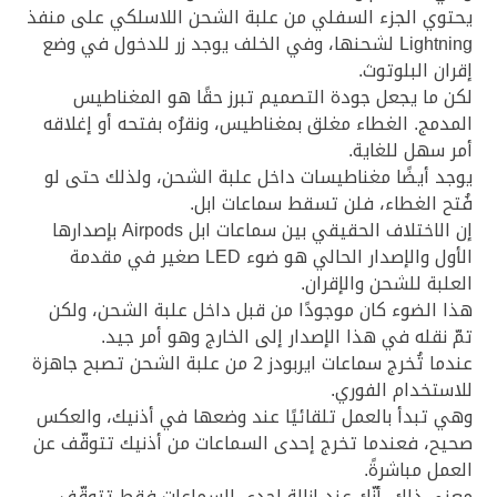
يحتوي الجزء السفلي من علبة الشحن اللاسلكي على منفذ
Lightning لشحنها، وفي الخلف يوجد زر للدخول في وضع
إقران البلوتوث.
لكن ما يجعل جودة التصميم تبرز حقًا هو المغناطيس
المدمج. الغطاء مغلق بمغناطيس، ونقرُه بفتحه أو إغلاقه
أمر سهل للغاية.
يوجد أيضًا مغناطيسات داخل علبة الشحن، ولذلك حتى لو
فُتح الغطاء، فلن تسقط سماعات ابل.
إن الاختلاف الحقيقي بين سماعات ابل Airpods بإصدارها
الأول والإصدار الحالي هو ضوء LED صغير في مقدمة
العلبة للشحن والإقران.
هذا الضوء كان موجودًا من قبل داخل علبة الشحن، ولكن
تمّ نقله في هذا الإصدار إلى الخارج وهو أمر جيد.
عندما تُخرج سماعات ايربودز 2 من علبة الشحن تصبح جاهزة
للاستخدام الفوري.
وهي تبدأ بالعمل تلقائيًا عند وضعها في أذنيك، والعكس
صحيح، فعندما تخرج إحدى السماعات من أذنيك تتوقّف عن
العمل مباشرةً.
معنى ذلك، أنّك عند إزالة إحدى السماعات فقط تتوقّف