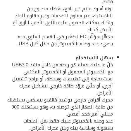
فقط.
لونه أسود قاتم غير لامع، بغطاء مصنوع من
البلاستيك، غير مقاوم للصدمات وغير مقاوم للماء.
ولكنك يمكنك الحصول عليه باللون الأحمر، الأزرق أو
الأبيض كذلك.
مجهّز بمؤشّر LED صغير في القسم العلوي منه،
يضيء عند وصله بالكمبيوتر من خلال كابل USB.
سهل الاستخدام
كلّ ما عليك فعله هو ربطه من خلال منفذ USB3.0
مع الكمبيوتر المحمول أو الكمبيوتر المكتبي.
لست بحاجة إلى تطبيقات وسيطة، أو برامج تشغيل
أخرى، أو حتّى مزوّد طاقة خارجي لتشغيل محرك
الأقراص.
محرك أقراص خارجي توشيبا كانفيو بيسكس يستهلك
من طاقة الجهاز الذي توصله به، وهو يستهلك 900
ميللي أمبر كحد أقصى.
عند وصله بالكمبيوتر عليك فقط نقل الملفات
بسهولة وسلاسة بينه وبين محرك الأقراص.