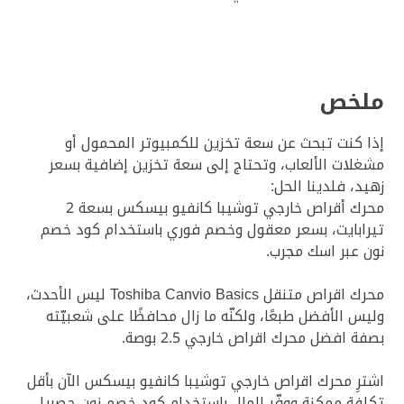
ملخص
إذا كنت تبحث عن سعة تخزين للكمبيوتر المحمول أو
مشغلات الألعاب، وتحتاج إلى سعة تخزين إضافية بسعر
زهيد، فلدينا الحل:
محرك أقراص خارجي توشيبا كانفيو بيسكس بسعة 2
تيرابايت، بسعر معقول وخصم فوري باستخدام كود خصم
نون عبر اسك مجرب.
محرك اقراص متنقل Toshiba Canvio Basics ليس الأحدث،
وليس الأفضل طبعًا، ولكنّه ما زال محافظًا على شعبيّته
بصفة افضل محرك اقراص خارجي 2.5 بوصة.
اشترِ محرك اقراص خارجي توشيبا كانفيو بيسكس الآن بأقل
تكلفة ممكنة ووفّر المال باستخدام كود خصم نون حصريا