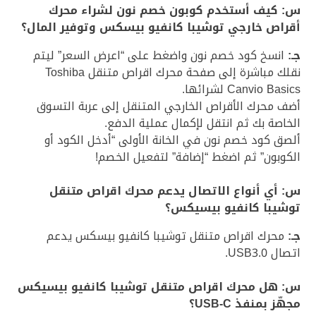
س: كيف أستخدم كوبون خصم نون لشراء محرك
أقراص خارجي توشيبا كانفيو بيسكس وتوفير المال؟
جـ:
انسخ كود خصم نون واضغط على “اعرض السعر” ليتم
نقلك مباشرة إلى صفحة محرك اقراص متنقل Toshiba
Canvio Basics لشرائها.
أضف محرك الأقراص الخارجي المتنقل إلى عربة التسوق
الخاصة بك ثم انتقل لإكمال عملية الدفع.
ألصق كود خصم نون في الخانة الأولى “أدخل الكود أو
الكوبون” ثم اضغط “إضافة” لتفعيل الخصم!
س: أي أنواع الاتصال يدعم محرك اقراص متنقل
توشيبا كانفيو بيسيكس؟
جـ:
محرك اقراص متنقل توشيبا كانفيو بيسكس يدعم
اتصال USB3.0.
س: هل محرك اقراص متنقل توشيبا كانفيو بيسيكس
مجهّز بمنفذ USB-C؟