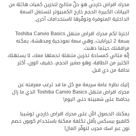
محرك اقراص خارجي هو حلّ مثاليّ لتخزين كميات هائلة من
البيانات الكبيرة الحجم خارج الكمبيوتر لتستغل السعة
الداخلية المتوفرة وتوفّرها لاستخدامات أخرى.
اخترنا لكم محرك اقراص متنقل Toshiba Canvio Basics
بسعة 2 تيرابايت، وهي سعة نموذجية ومدهشة، يمكنه
مرافقتك حيثما ذهبت.
إنّه مثالي كمساحة تخزين متنقلة تحملها معك، لا يستهلك
الكثير من الطاقة، وهو صغير الحجم، خفيف الوزن، أكثر
نحافة من ذي قبل.
إليك نظرة عامة سريعة مع كل ما قد ترغب معرفته عن
محرك اقراص متنقل Toshiba Canvio Basics الذي ما زال
يحافظ على شعبيته حتى اليوم!
يمكنك الحصول الآن على محرك اقراص خارجي توشيبا
كانفيو بيسكس بأقل تكلفة ممكنة باستخدام كوبون خصم
نون عبر اسك مجرب لتوفّر المال!