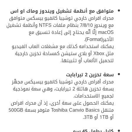
متوافق مع أنظمة تشغيل ويندوز وماك او اس
محرك اقراص خارجي توشيبا كانفيو بيسكس متوافق
مع ويندوز 7/8/10 بنظام ملفات NTFS وأنظمة تشغيل
macOS إلّا أنّه يحتاج إلى إعادة تنسيق مع
الأخير(Format).
يمكنك استخدامه كذلك مع مشغلات العاب الفيديو
مثل Xbox أو بلاي ستيشن كمساحة تخزين خارجية
لتحميل الألعاب أو تثبيتها.
سعة تخزين 2 تيرابايت
محرك أقراص خارجي توشيبا كانفيو بيسيكس مجهّز
بسعة تخزين هائلة 2 تيرابايت، وهي سعة نموذجية
لجميع الاستخدامات.
يمكنك الحصول على سعة أخرى، إذ أن محرك اقراص
متنقل Toshiba Canvio Basics متوفر بسعة 500GB
أو 1TB أو 3TB.
كابل بطول 45 سم