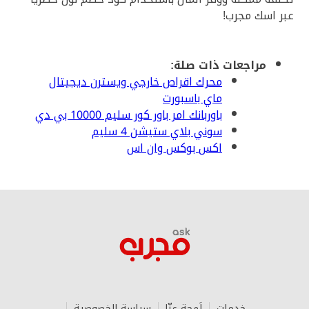
عبر اسك مجرب!
مراجعات ذات صلة:
محرك اقراص خارجي ويسترن ديجيتال
ماي باسبورت
باوربانك امر باور كور سليم 10000 بي دي
سوني بلاي ستيشن 4 سليم
اكس بوكس وان اس
خدمات
لَمحة عنّا‎
سياسة الخصوصية