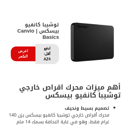
توشيبا كانفيو
بيسكس | Canvio
Basics
ادفع
اعرض
أقل:
السّعر
AZ4
أهم ميزات محرك اقراص خارجي
توشيبا كانفيو بيسكس
تصميم بسيط ونحيف
محرك أقراص خارجي توشيبا كانفيو بيسكس يزن 140
غرام فقط، وهو في غاية النحافة بسمك 14 ملم